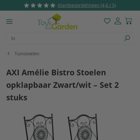
Klantbeoordelingen (4,6 / 5)
Ga naar de hoofdinhoud
Je hebt 0 items
Tuinstoelen
AXI Amélie Bistro Stoelen
opklapbaar Zwart/wit – Set 2
stuks
Afbeeldingengalerij overslaan