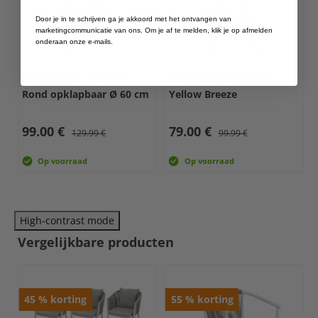
Door je in te schrijven ga je akkoord met het ontvangen van
marketingcommunicatie van ons. Om je af te melden, klik je op afmelden
onderaan onze e-mails.
AXI Gia Teak Tuintafel
AXI Amélie Bistrotafel
Rond opklapbaar Ø 60 cm
Yellow Breeze
99.00 €
79.00 €
129.99 €
99.99 €
Op voorraad
Op voorraad
High-contrast mode
Vergelijkbare producten
45
%
korting
55
%
korting