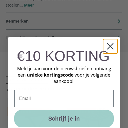
stoelen…
Meer
Kenmerken
Trusted Shops Beoordelingen
€10 KORTING
Meld je aan voor de nieuwsbrief en ontvang
een
unieke
kortingscode
voor je volgende
High-contrast mode
aankoop!
Aanbevolen producten
Email
24
%
korting
21
%
korting
Schrijf je in