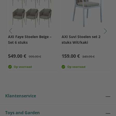
e
AXI Faye Stoelen Beige –
AXI Suvi Stoelen set 2
Set 6 stuks
stuks Wit/kaki
549.00 €
159.00 €
999.99 €
349.99 €
Op voorraad
Op voorraad
Klantenservice
Toys and Garden