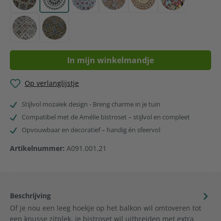
Authentic
Black and white
Bright blue
Casa del Sol
Earth brown
Fiesta flower
Soft blue
Yellow breeze
In mijn winkelmandje
Op verlanglijstje
Stijlvol mozaïek design - Breng charme in je tuin
Compatibel met de Amélie bistroset – stijlvol en compleet
Opvouwbaar en decoratief – handig én sfeervol
Artikelnummer:
A091.001.21
Beschrijving
Of je nou een leeg hoekje op het balkon wil omtoveren tot
een knusse zitplek, je bistroset wil uitbreiden met extra