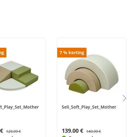
ng
7
%
korting
ft_Play_Set_Mother
Seli_Soft_Play_Set_Mother
 €
139.00 €
129.99 €
149.99 €