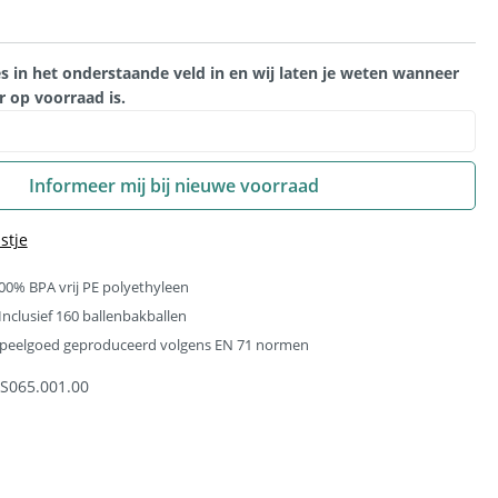
momenteel niet beschikbaar.)
 optie is momenteel niet beschikbaar.)
es in het onderstaande veld in en wij laten je weten wanneer
 op voorraad is.
Informeer mij bij nieuwe voorraad
stje
0% BPA vrij PE polyethyleen
Inclusief 160 ballenbakballen
- Speelgoed geproduceerd volgens EN 71 normen
S065.001.00