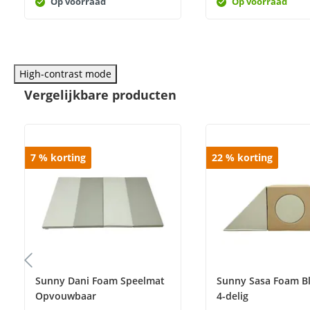
Op voorraad
Op voorraad
High-contrast mode
Vergelijkbare producten
7
%
korting
22
%
korting
Sunny Dani Foam Speelmat
Sunny Sasa Foam B
Opvouwbaar
4-delig