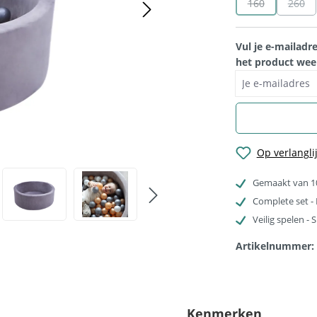
160
260
(Deze optie is 
(Deze
Vul je e-mailadr
het product weer
Je e-mailadres
Op verlanglij
Gemaakt van 10
Complete set - 
Veilig spelen 
Artikelnummer:
Kenmerken