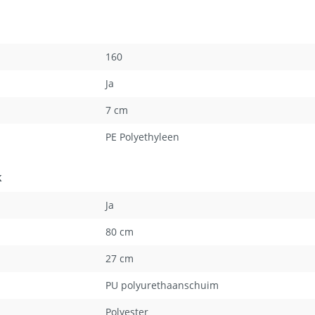
160
Ja
7 cm
PE Polyethyleen
k
Ja
80 cm
27 cm
PU polyurethaanschuim
Polyester