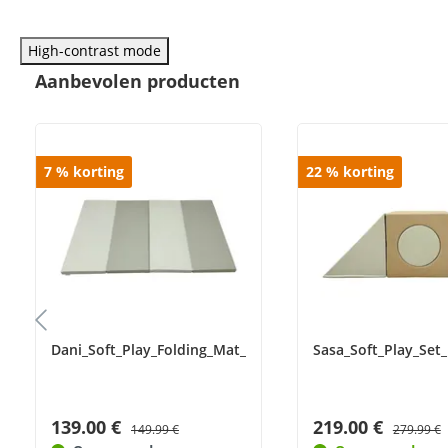
High-contrast mode
Aanbevolen producten
7
%
korting
22
%
korting
Dani_Soft_Play_Folding_Mat_Mother
Sasa_Soft_Play_Set
139.00 €
219.00 €
149.99 €
279.99 €