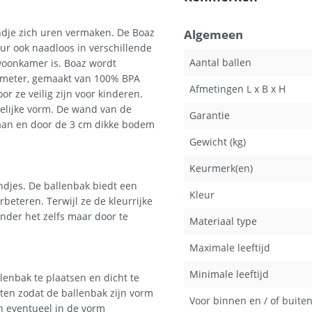
kindje zich uren vermaken. De Boaz
Algemeen
leur ook naadloos in verschillende
Aantal ballen
 woonkamer is. Boaz wordt
diameter, gemaakt van 100% BPA
Afmetingen L x B x H
or ze veilig zijn voor kinderen.
kelijke vorm. De wand van de
Garantie
staan en door de 3 cm dikke bodem
Gewicht (kg)
Keurmerk(en)
ndjes. De ballenbak biedt een
Kleur
eteren. Terwijl ze de kleurrijke
onder het zelfs maar door te
Materiaal type
Maximale leeftijd
Minimale leeftijd
enbak te plaatsen en dicht te
sten zodat de ballenbak zijn vorm
Voor binnen en / of buite
an eventueel in de vorm