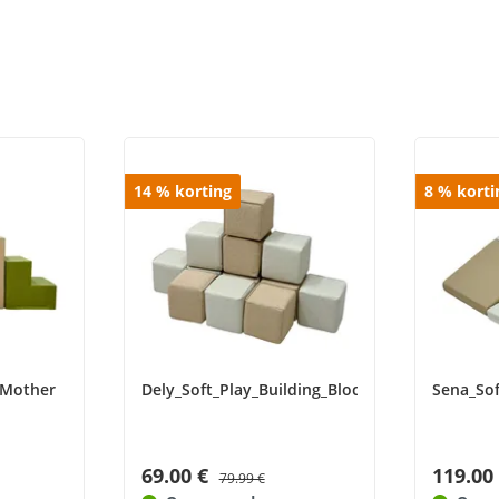
14
%
korting
8
%
korti
_Mother
Dely_Soft_Play_Building_Blocks_Mother
Sena_So
69.00 €
119.00
79.99 €