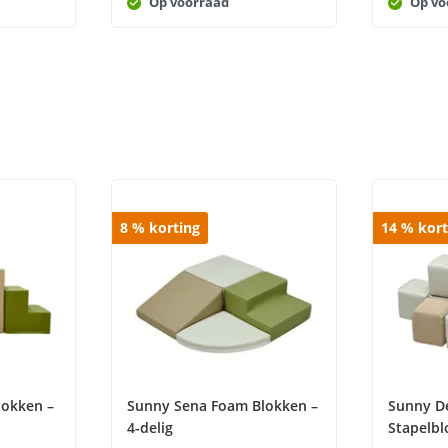
Op voorraad
Op vo
8
%
korting
14
%
kort
lokken –
Sunny Sena Foam Blokken –
Sunny D
4-delig
Stapelbl