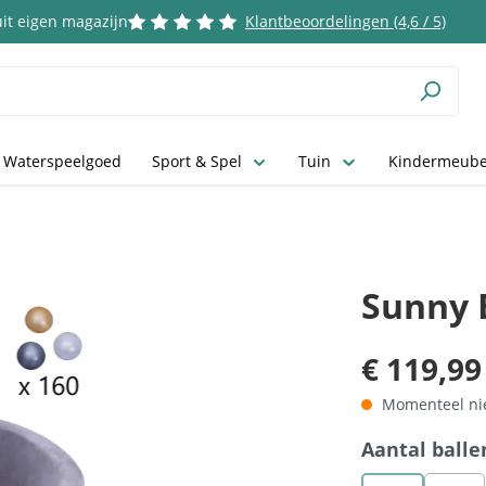
it eigen magazijn
Klantbeoordelingen (4,6 / 5)
 Waterspeelgoed
Sport & Spel
Tuin
Kindermeube
Sunny 
€ 119,99
Momenteel nie
Selecteer
Aantal balle