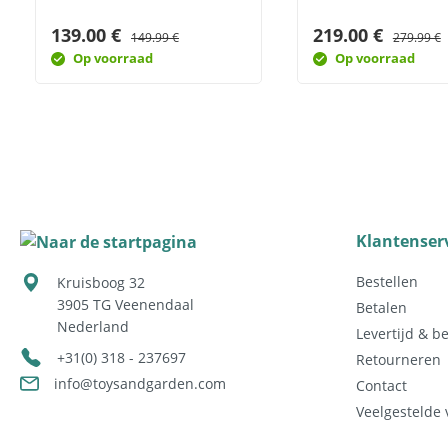
139.00 €
219.00 €
149.99 €
279.99 €
Op voorraad
Op voorraad
Klantenser
Bestellen
Kruisboog 32
3905 TG
Veenendaal
Betalen
Nederland
Levertijd & b
+31(0) 318 - 237697
Retourneren
info@toysandgarden.com
Contact
Veelgestelde