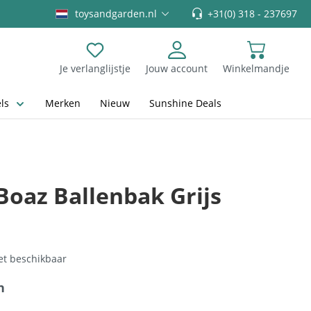
toysandgarden.nl
+31(0) 318 - 237697
Je verlanglijstje
Jouw account
Winkelmandje
Je hebt 0 items op je verlanglijstje
ls
Merken
Nieuw
Sunshine Deals
Boaz Ballenbak Grijs
t beschikbaar
n