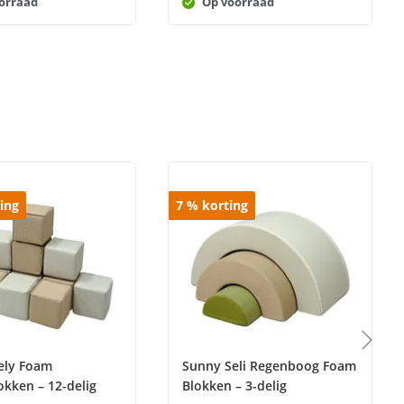
orraad
Op voorraad
ing
7
%
korting
ely Foam
Sunny Seli Regenboog Foam
okken – 12-delig
Blokken – 3-delig