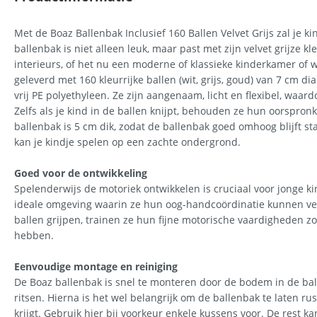
Met de Boaz Ballenbak Inclusief 160 Ballen Velvet Grijs zal je 
ballenbak is niet alleen leuk, maar past met zijn velvet grijze k
interieurs, of het nu een moderne of klassieke kinderkamer of
geleverd met 160 kleurrijke ballen (wit, grijs, goud) van 7 cm 
vrij PE polyethyleen. Ze zijn aangenaam, licht en flexibel, waardo
Zelfs als je kind in de ballen knijpt, behouden ze hun oorspron
ballenbak is 5 cm dik, zodat de ballenbak goed omhoog blijft 
kan je kindje spelen op een zachte ondergrond.
Goed voor de ontwikkeling
Spelenderwijs de motoriek ontwikkelen is cruciaal voor jonge ki
ideale omgeving waarin ze hun oog-handcoördinatie kunnen verb
ballen grijpen, trainen ze hun fijne motorische vaardigheden z
hebben.
Eenvoudige montage en reiniging
De Boaz ballenbak is snel te monteren door de bodem in de ball
ritsen. Hierna is het wel belangrijk om de ballenbak te laten ru
krijgt. Gebruik hier bij voorkeur enkele kussens voor. De rest k