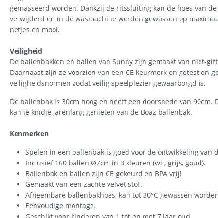
gemasseerd worden. Dankzij de ritssluiting kan de hoes van d
verwijderd en in de wasmachine worden gewassen op maximaal 3
netjes en mooi.
Veiligheid
De ballenbakken en ballen van Sunny zijn gemaakt van niet-gif
Daarnaast zijn ze voorzien van een CE keurmerk en getest en 
veiligheidsnormen zodat veilig speelplezier gewaarborgd is.
De ballenbak is 30cm hoog en heeft een doorsnede van 90cm. D
kan je kindje jarenlang genieten van de Boaz ballenbak.
Kenmerken
Spelen in een ballenbak is goed voor de ontwikkeling van d
Inclusief 160 ballen Ø7cm in 3 kleuren (wit, grijs, goud).
Ballenbak en ballen zijn CE gekeurd en BPA vrij!
Gemaakt van een zachte velvet stof.
Afneembare ballenbakhoes, kan tot 30°C gewassen worden
Eenvoudige montage.
Geschikt voor kinderen van 1 tot en met 7 jaar oud.