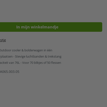
In mijn winkelmandje
stje
 Outdoor cooler & bolderwagen in één
rplaatsen - Stevige luchtbanden & trekstang
iteit van 76L - Voor 70 blikjes of 50 flessen
A065.003.05