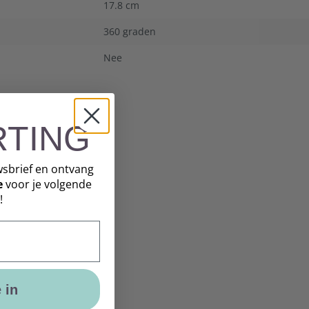
17.8 cm
360 graden
Nee
RTING
wsbrief en ontvang
e
voor je volgende
!
e in