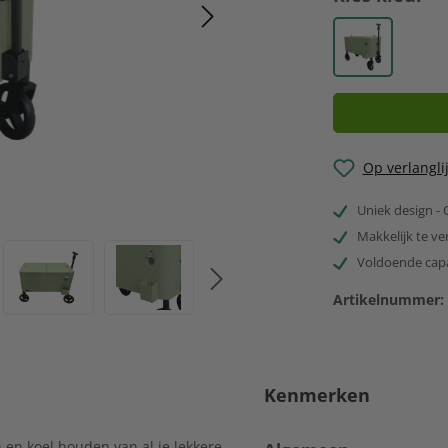
Groen
Op verlanglij
Uniek design -
Makkelijk te ve
Voldoende capac
Artikelnummer:
Kenmerken
 en koel houden van al je lekkere