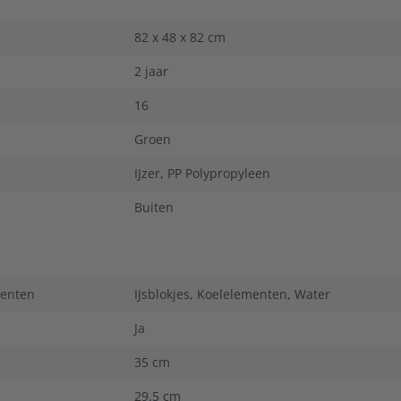
82 x 48 x 82 cm
2 jaar
16
Groen
IJzer
, PP Polypropyleen
n
Buiten
menten
IJsblokjes
, Koelelementen
, Water
Ja
35 cm
29.5 cm