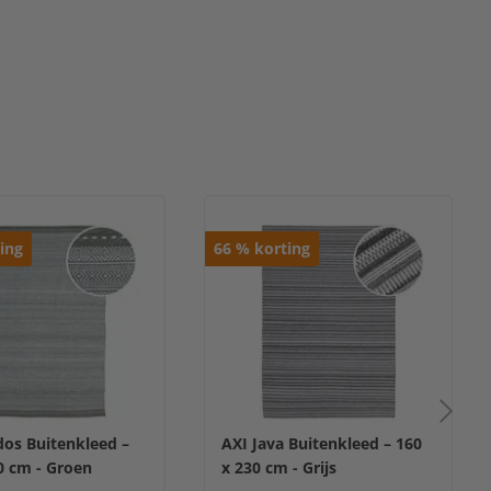
ing
66
%
korting
os Buitenkleed –
AXI Java Buitenkleed – 160
0 cm - Groen
x 230 cm - Grijs