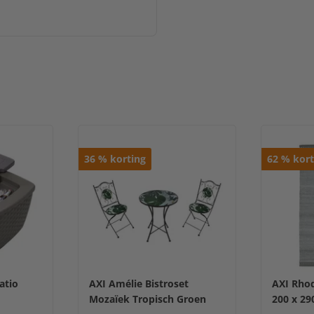
36
%
korting
62
%
kort
Patio
AXI Amélie Bistroset
AXI Rhod
Mozaïek Tropisch Groen
200 x 29