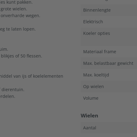
jes kunt pakken.
 grote wielen.
Binnenlengte
ls onverharde wegen.
Elektrisch
eg te laten lopen.
Koeler opties
uim.
Materiaal frame
blikjes of 50 flessen.
Max. belastbaar gewicht
Max. koeltijd
middel van ijs of koelelementen
Op wielen
 dierentuin.
rdelen.
Volume
Wielen
Aantal