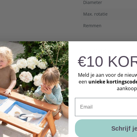
Diameter
Max. rotatie
Remmen
Handleiding
€10 KO
Download handleiding
Meld je aan voor de nieu
een
unieke
kortingscod
aankoop
Email
Schrijf j