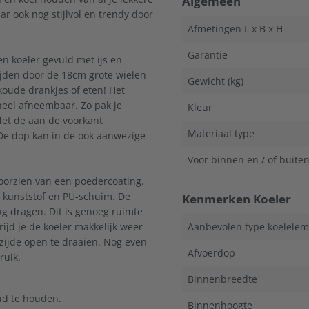
Algemeen
ar ook nog stijlvol en trendy door
Afmetingen L x B x H
Garantie
en koeler gevuld met ijs en
rijden door de 18cm grote wielen
Gewicht (kg)
 koude drankjes of eten! Het
eheel afneembaar. Zo pak je
Kleur
 Met de aan de voorkant
Materiaal type
De dop kan in de ook aanwezige
Voor binnen en / of buite
voorzien van een poedercoating.
) kunststof en PU-schuim. De
Kenmerken Koeler
kg dragen. Dit is genoeg ruimte
 rijd je de koeler makkelijk weer
Aanbevolen type koelele
zijde open te draaien. Nog even
Afvoerdop
ruik.
Binnenbreedte
oud te houden.
Binnenhoogte