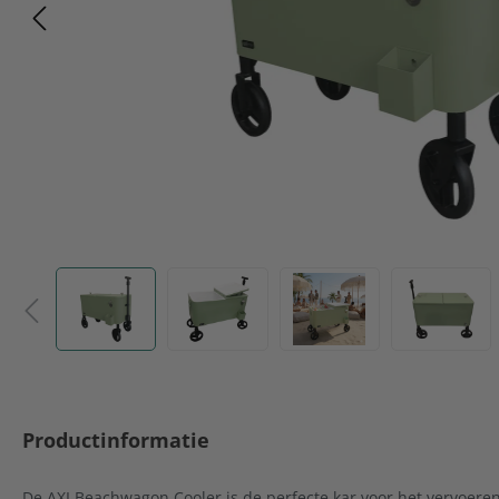
Productinformatie
De AXI Beachwagon Cooler is de perfecte kar voor het vervoeren