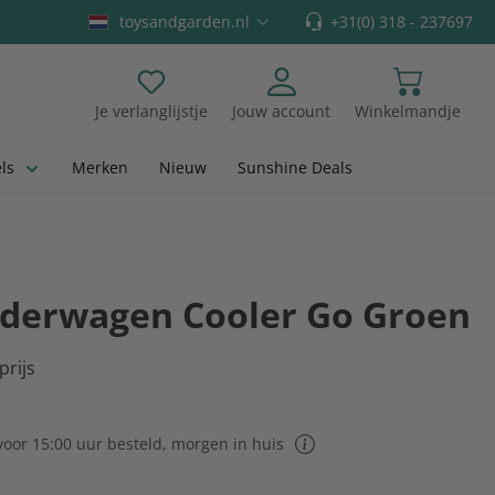
toysandgarden.nl
+31(0) 318 - 237697
Je verlanglijstje
Jouw account
Winkelmandje
Je hebt 0 items op je verlanglijstje
ls
Merken
Nieuw
Sunshine Deals
lderwagen Cooler Go Groen
prijs
oor 15:00 uur besteld, morgen in huis