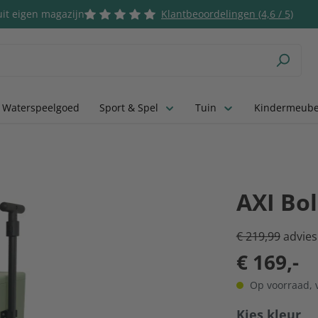
it eigen magazijn
Klantbeoordelingen (4,6 / 5)
 Waterspeelgoed
Sport & Spel
Tuin
Kindermeube
AXI Bo
€ 219,99
advies
€ 169,-
Op voorraad, v
Selecteer
Kies kleur