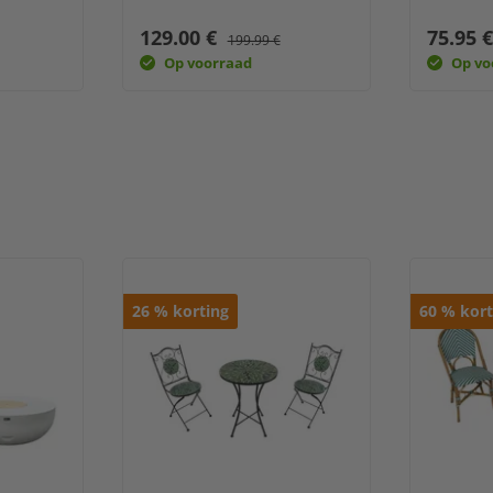
129.00 €
75.95 
199.99 €
Op voorraad
Op vo
26
%
korting
60
%
kort