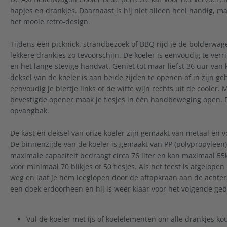
hapjes en drankjes. Daarnaast is hij niet alleen heel handig, ma
het mooie retro-design.
Tijdens een picknick, strandbezoek of BBQ rijd je de bolderwag
lekkere drankjes zo tevoorschijn. De koeler is eenvoudig te ver
en het lange stevige handvat. Geniet tot maar liefst 36 uur van
deksel van de koeler is aan beide zijden te openen of in zijn g
eenvoudig je biertje links of de witte wijn rechts uit de cooler.
bevestigde opener maak je flesjes in één handbeweging open. 
opvangbak.
De kast en deksel van onze koeler zijn gemaakt van metaal en 
De binnenzijde van de koeler is gemaakt van PP (polypropyleen
maximale capaciteit bedraagt circa 76 liter en kan maximaal 55
voor minimaal 70 blikjes of 50 flesjes. Als het feest is afgelopen
weg en laat je hem leeglopen door de aftapkraan aan de achter
een doek erdoorheen en hij is weer klaar voor het volgende geb
Vul de koeler met ijs of koelelementen om alle drankjes k