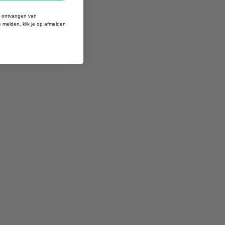
et ontvangen van
 melden, klik je op afmelden