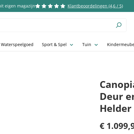
it eigen magazijn
Klantbeoordelingen (4,6 / 5)
 Waterspeelgoed
Sport & Spel
Tuin
Kindermeube
Canopi
Deur e
Helder
€ 1.099,