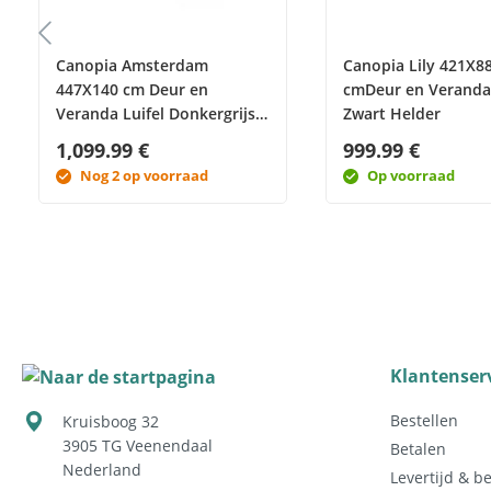
Canopia Amsterdam
Canopia Lily 421X8
447X140 cm Deur en
cmDeur en Veranda 
Veranda Luifel Donkergrijs
Zwart Helder
Helder
1,099.99 €
999.99 €
Nog 2 op voorraad
Op voorraad
Klantenser
Bestellen
Kruisboog 32
3905 TG
Veenendaal
Betalen
Nederland
Levertijd & b