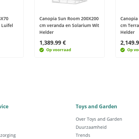
8X70
Canopia Sun Room 200X200
Canopia
Luifel
cm veranda en Solarium Wit
cm Terr
Helder
Helder
1,389.99 €
2,149.9
Op voorraad
Op vo
vice
Toys and Garden
Over Toys and Garden
Duurzaamheid
ezorging
Trends