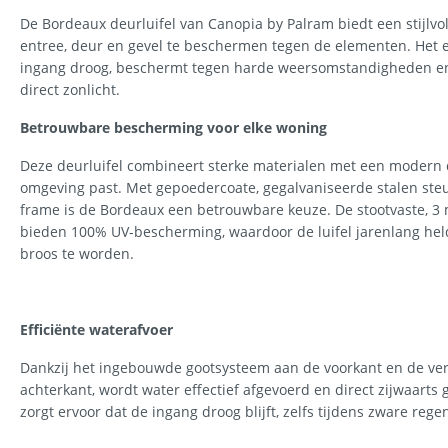
De Bordeaux deurluifel van Canopia by Palram biedt een stijlvol
entree, deur en gevel te beschermen tegen de elementen. Het 
ingang droog, beschermt tegen harde weersomstandigheden en
direct zonlicht.
Betrouwbare bescherming voor elke woning
Deze deurluifel combineert sterke materialen met een modern d
omgeving past. Met gepoedercoate, gegalvaniseerde stalen s
frame is de Bordeaux een betrouwbare keuze. De stootvaste, 
bieden 100% UV-bescherming, waardoor de luifel jarenlang helde
broos te worden.
Efficiënte waterafvoer
Dankzij het ingebouwde gootsysteem aan de voorkant en de ve
achterkant, wordt water effectief afgevoerd en direct zijwaarts 
zorgt ervoor dat de ingang droog blijft, zelfs tijdens zware rege