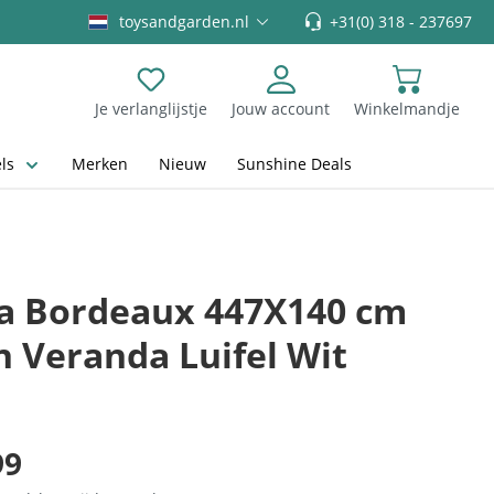
toysandgarden.nl
+31(0) 318 - 237697
Je verlanglijstje
Jouw account
Winkelmandje
Je hebt 0 items op je verlanglijstje
ls
Merken
Nieuw
Sunshine Deals
a Bordeaux 447X140 cm
n Veranda Luifel Wit
99