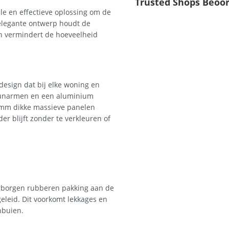
Trusted Shops Beoo
le en effectieve oplossing om de
elegante ontwerp houdt de
 vermindert de hoeveelheid
esign dat bij elke woning en
teunarmen en een aluminium
3 mm dikke massieve panelen
r blijft zonder te verkleuren of
rborgen rubberen pakking aan de
geleid. Dit voorkomt lekkages en
nbuien.