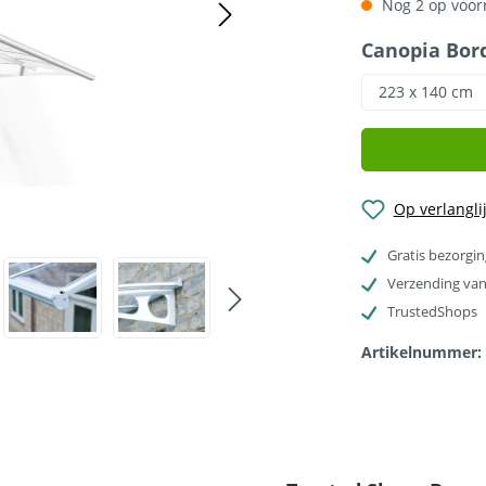
Nog 2 op voorr
Selecteer
Canopia Bor
223 x 140 cm
Op verlanglij
Gratis bezorgin
Verzending van
TrustedShops
Artikelnummer: