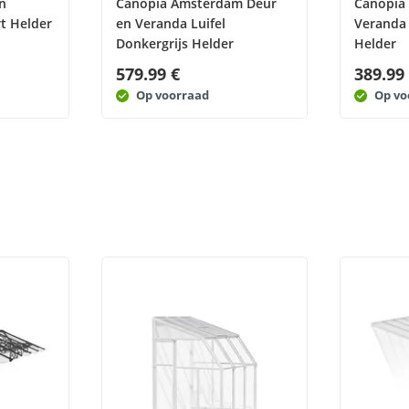
n
Canopia Amsterdam Deur
Canopia
t Helder
en Veranda Luifel
Veranda 
Donkergrijs Helder
Helder
579.99 €
389.99
Op voorraad
Op vo