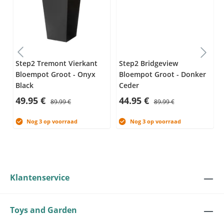
-
Step2 Tremont Vierkant
Step2 Bridgeview
Bloempot Groot - Onyx
Bloempot Groot - Donker
Black
Ceder
49.95 €
44.95 €
89.99 €
89.99 €
Nog 3 op voorraad
Nog 3 op voorraad
Klantenservice
Toys and Garden