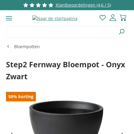
Klantbeoordelingen (4,6 / 5)
Ga naar de hoofdinhoud
Je hebt 0 items
Bloempotten
Step2 Fernway Bloempot - Onyx
Zwart
Afbeeldingengalerij overslaan
50
%
korting